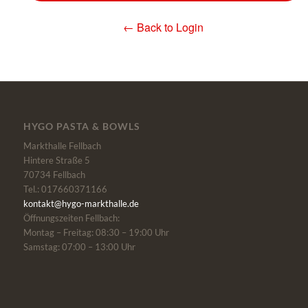
← Back to Login
HYGO PASTA & BOWLS
Markthalle Fellbach
Hintere Straße 5
70734 Fellbach
Tel.: 017660371166
kontakt@hygo-markthalle.de
Öffnungszeiten Fellbach:
Montag – Freitag: 08:30 – 19:00 Uhr
Samstag: 07:00 – 13:00 Uhr